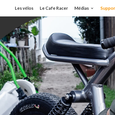
Les vélos
Le Cafe Racer
Médias
Suppor