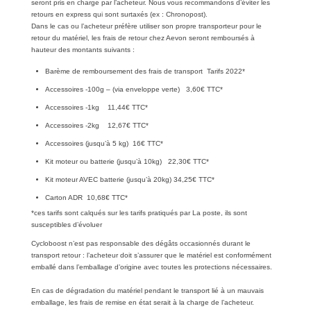
seront pris en charge par l’acheteur. Nous vous recommandons d’éviter les
retours en express qui sont surtaxés (ex : Chronopost).
Dans le cas ou l’acheteur préfère utiliser son propre transporteur pour le
retour du matériel, les frais de retour chez Aevon seront remboursés à
hauteur des montants suivants :
Barème de remboursement des frais de transport Tarifs 2022*
Accessoires -100g – (via enveloppe verte) 3,60€ TTC*
Accessoires -1kg 11,44€ TTC*
Accessoires -2kg 12,67€ TTC*
Accessoires (jusqu’à 5 kg) 16€ TTC*
Kit moteur ou batterie (jusqu’à 10kg) 22,30€ TTC*
Kit moteur AVEC batterie (jusqu’à 20kg) 34,25€ TTC*
Carton ADR 10,68€ TTC*
*ces tarifs sont calqués sur les tarifs pratiqués par La poste, ils sont
susceptibles d’évoluer
Cycloboost n’est pas responsable des dégâts occasionnés durant le
transport retour : l’acheteur doit s’assurer que le matériel est conformément
emballé dans l’emballage d’origine avec toutes les protections nécessaires.
En cas de dégradation du matériel pendant le transport lié à un mauvais
emballage, les frais de remise en état serait à la charge de l’acheteur.