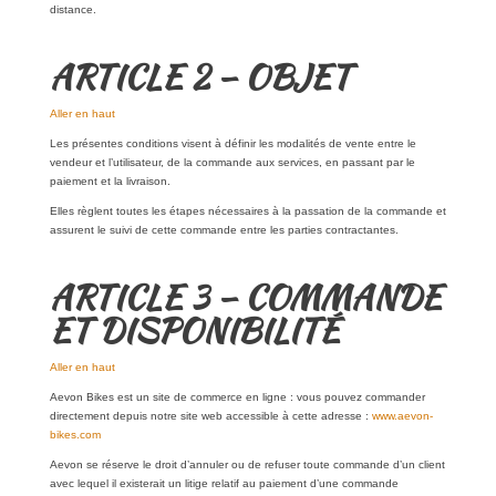
distance.
ARTICLE 2 – OBJET
Aller en haut
Les présentes conditions visent à définir les modalités de vente entre le
vendeur et l’utilisateur, de la commande aux services, en passant par le
paiement et la livraison.
Elles règlent toutes les étapes nécessaires à la passation de la commande et
assurent le suivi de cette commande entre les parties contractantes.
ARTICLE 3 – COMMANDE
ET DISPONIBILITÉ
Aller en haut
Aevon Bikes est un site de commerce en ligne : vous pouvez commander
directement depuis notre site web accessible à cette adresse :
www.aevon-
bikes.com
Aevon se réserve le droit d’annuler ou de refuser toute commande d’un client
avec lequel il existerait un litige relatif au paiement d’une commande