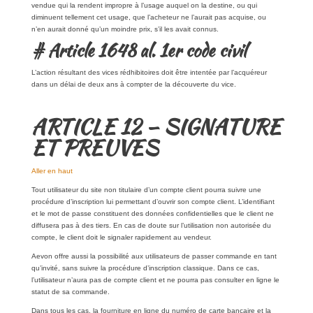
vendue qui la rendent impropre à l’usage auquel on la destine, ou qui
diminuent tellement cet usage, que l’acheteur ne l’aurait pas acquise, ou
n’en aurait donné qu’un moindre prix, s’il les avait connus.
# Article 1648 al. 1er code civil
L’action résultant des vices rédhibitoires doit être intentée par l’acquéreur
dans un délai de deux ans à compter de la découverte du vice.
ARTICLE 12 – SIGNATURE
ET PREUVES
Aller en haut
Tout utilisateur du site non titulaire d’un compte client pourra suivre une
procédure d’inscription lui permettant d’ouvrir son compte client. L’identifiant
et le mot de passe constituent des données confidentielles que le client ne
diffusera pas à des tiers. En cas de doute sur l’utilisation non autorisée du
compte, le client doit le signaler rapidement au vendeur.
Aevon offre aussi la possibilité aux utilisateurs de passer commande en tant
qu’invité, sans suivre la procédure d’inscription classique. Dans ce cas,
l’utilisateur n’aura pas de compte client et ne pourra pas consulter en ligne le
statut de sa commande.
Dans tous les cas, la fourniture en ligne du numéro de carte bancaire et la