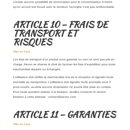
n’existe aucune possibilité de renonciation pour le consommateur. A moins
qu’un accord soit trouvé avec le vendeur, l’acompte n’est pas remboursable.
ARTICLE 10 – FRAIS DE
TRANSPORT ET
RISQUES
Aller en haut
Les frais de transport d’un produit sous garantie ou non ne sont pas pris en
charge. Aevon se réserve le droit de facturer les frais d’expédition pour toute
marchandise réparée ou échangée.
L’utilisateur doit vérifier la marchandise lors de la réception et signaler toute
anomalie au transporteur. L’utilisateur doit signaler toute anomalie sous 3
jours ouvrés, au-delà aucune réclamation ne pourra être prise en compte.
Pour toute question relative à la livraison, veuillez contacter le service
livraison à cette adresse : contact@aevon.com.
ARTICLE 11 – GARANTIES
Aller en haut