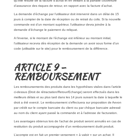
qu’elle résulte de la facture d’achat et en veillant à la parfaite couverture
d’assurance des risques de retour, en rapport avec la facture d’achat.
La demande d’échange par l’utilisateur doit intervenir dans un délai de 15
jours à compter de la date de réception ou de retrait du colis. Si la nouvelle
commande est d’un montant supérieur, l’utilisateur devra joindre à la
demande d’échange le paiement du reliquat.
A l’inverse, si le montant de l’échange est inférieur au montant initial,
l’utilisateur recevra dès réception de la demande un avoir sous forme d’un
code (utilisable sur le site) pour le remboursement de la différence.
ARTICLE 9 –
REMBOURSEMENT
Les remboursements des produits dans les hypothèses visées dans l’article
ci-dessus (Droit de rétractation/Retour/Echange) seront effectués dans les
meilleurs délais et au plus tard dans les 14 jours suivant la date à laquelle le
droit a été exercé. Le remboursement s’effectuera sur proposition de Aevon
par crédit sur le compte bancaire du client ou par chèque bancaire adressé
au nom du client ayant passé la commande et à l’adresse de facturation.
Les avantages obtenus lors de l’achat de produit seront annulés en cas de
restitution du produit accompagnée d’un remboursement dudit produit.
L’acompte est en fait un premier versement « à valoir » sur un achat. Il