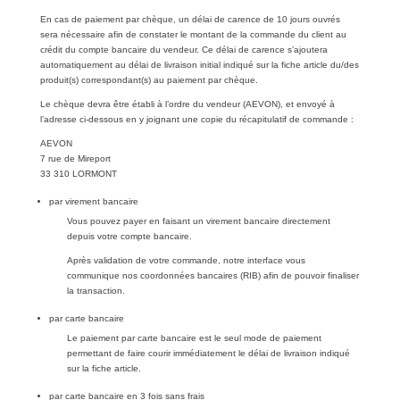
En cas de paiement par chèque, un délai de carence de 10 jours ouvrés
sera nécessaire afin de constater le montant de la commande du client au
crédit du compte bancaire du vendeur. Ce délai de carence s’ajoutera
automatiquement au délai de livraison initial indiqué sur la fiche article du/des
produit(s) correspondant(s) au paiement par chèque.
Le chèque devra être établi à l’ordre du vendeur (AEVON), et envoyé à
l’adresse ci-dessous en y joignant une copie du récapitulatif de commande :
AEVON
7 rue de Mireport
33 310 LORMONT
par virement bancaire
Vous pouvez payer en faisant un virement bancaire directement
depuis votre compte bancaire.
Après validation de votre commande, notre interface vous
communique nos coordonnées bancaires (RIB) afin de pouvoir finaliser
la transaction.
par carte bancaire
Le paiement par carte bancaire est le seul mode de paiement
permettant de faire courir immédiatement le délai de livraison indiqué
sur la fiche article.
par carte bancaire en 3 fois sans frais