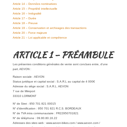
Article 14 – Données nominatives
Article 15 – Propriété intellectuelle
Article 16 – Intégralité
Article 17 – Durée
Article 18 – Preuve
Article 19 – Conservation et archivages des transactions
Article 20 – Force majeure
Article 21 – Loi applicable et compétence
ARTICLE 1 – PRÉAMBULE
Les présentes conditions générales de vente sont conclues entre, d’une
part, AEVON :
Raison sociale : AEVON
Status juridique et capital social : S.A.R.L au capital de 4 000€
Adresse du siège social : S.A.R.L. AEVON
7 rue de Mireport
33310 LORMONT
N° de Siret : 950 701 821 00015
N° d’identification : 950 701 821 R.C.S. BORDEAUX
N° de TVA intra communautaire : FR22950701821
N° de téléphone : 09.80.80.16.22
Adresses des sites web : www.aevon-bikes.com / www.aevon.com /