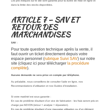
Les prix indiqués sur le site sont garantis pour la durée de mise en ligne et
dans la limite des stocks disponibles.
ARTICLE 7 – SAV ET
RETOUR DES
MARCHANDISES
SAV :
Pour toute question technique après la vente, il
faut ouvrir un ticket directement depuis votre
espace personnel (
rubrique Suivi SAV
) sur notre
site (cliquez ici pour télécharger
la procédure
complète
).
Aucune demande ne sera prise en compte par téléphone.
Au préalable, nous conseillons de consulter l’aide en ligne, nos
Recommandations d’utilisation et nos Guides d’installation.
Si votre matériel est sous garantie :
En cas de problème résultant d’un vice de fabrication : les frais seront pris en
charge par AEVON (retour + analyse + réparation).
En cas de problème résultant d’une mauvaise utilisation ou d’un élément