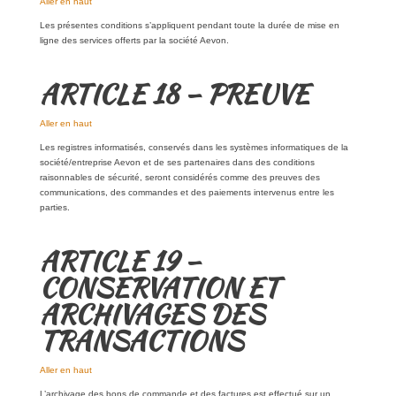
Aller en haut
Les présentes conditions s’appliquent pendant toute la durée de mise en
ligne des services offerts par la société Aevon.
ARTICLE 18 – PREUVE
Aller en haut
Les registres informatisés, conservés dans les systèmes informatiques de la
société/entreprise Aevon et de ses partenaires dans des conditions
raisonnables de sécurité, seront considérés comme des preuves des
communications, des commandes et des paiements intervenus entre les
parties.
ARTICLE 19 –
CONSERVATION ET
ARCHIVAGES DES
TRANSACTIONS
Aller en haut
L’archivage des bons de commande et des factures est effectué sur un