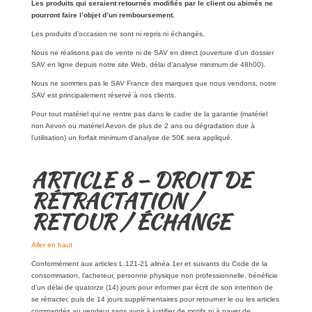
Les produits qui seraient retournés modifiés par le client ou abimés ne
pourront faire l’objet d’un remboursement.
Les produits d’occasion ne sont ni repris ni échangés.
Nous ne réalisons pas de vente ni de SAV en direct (ouverture d’un dossier
SAV en ligne depuis notre site Web, délai d’analyse minimum de 48h00).
Nous ne sommes pas le SAV France des marques que nous vendons, notre
SAV est principalement réservé à nos clients.
Pour tout matériel qui ne rentre pas dans le cadre de la garantie (matériel
non Aevon ou matériel Aevon de plus de 2 ans ou dégradation due à
l’utilisation) un forfait minimum d’analyse de 50€ sera appliqué.
ARTICLE 8 – DROIT DE
RÉTRACTATION /
RETOUR / ÉCHANGE
Aller en haut
Conformément aux articles L.121-21 alinéa 1er et suivants du Code de la
consommation, l’acheteur, personne physique non professionnelle, bénéficie
d’un délai de quatorze (14) jours pour informer par écrit de son intention de
se rétracter, puis de 14 jours supplémentaires pour retourner le ou les articles
commandés au vendeur sans avoir à justifier de motifs ni à payer de