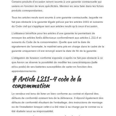
Certains produits d’occasion seront soumis à une garantie contractuelle qui
variera en fonction de leurs spécificités. Mention en sera faite dans les fiches
produits correspondantes.
Tous les articles neufs sont soumis à une garantie contractuelle, laquelle ne
fait pas obstacle à la garantie légale prévue par les articles 1641 et suivants
du Code civil qui s’applique tant aux articles neufs qu’à ceux d’occasion.
L’utilisateur bénéficie pour les articles d’une garantie lui permettant de
renvoyer les articles livrés défectueux conformément aux articles L 211-4 et
suivants du Code de la consommation. Quelle que soit la date de
signalement de l’anomalie, le matériel sera pris en charge dans le cadre de la
garantie uniquement s’il est renvoyé avant la date de fin de la garantie.
L’obligation de livraison conforme exposée ci-après ne fait pas obstacle à ce
que Aevon se réserve la possibilité de modifier les caractéristiques (taille
et/ou poids) de ses batteries susceptibles de varier en fonction des
approvisionnements.
# Article L211-4 code de la
consommation
Le vendeur est tenu de livrer un bien conforme au contrat et répond des
défauts de conformité existant lors de la délivrance. Il répond également des
défauts de conformité résultant de l’emballage, des instructions de montage
ou de l’installation lorsque celle-ci a été mise à sa charge par le contrat ou a
été réalisée sous sa responsabilité.