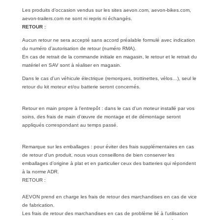
Les produits d’occasion vendus sur les sites aevon.com, aevon-bikes.com,
aevon-trailers.com ne sont ni repris ni échangés.
RETOUR :
Aucun retour ne sera accepté sans accord préalable formulé avec indication
du numéro d’autorisation de retour (numéro RMA).
En cas de retrait de la commande initiale en magasin, le retour et le retrait du
matériel en SAV sont à réaliser en magasin.
Dans le cas d’un véhicule électrique (remorques, trottinettes, vélos…), seul le
retour du kit moteur et/ou batterie seront concernés.
Retour en main propre à l’entrepôt : dans le cas d’un moteur installé par vos
soins, des frais de main d’œuvre de montage et de démontage seront
appliqués correspondant au temps passé.
Remarque sur les emballages : pour éviter des frais supplémentaires en cas
de retour d’un produit, nous vous conseillons de bien conserver les
emballages d’origine à plat et en particulier ceux des batteries qui répondent
à la norme ADR.
RETOUR :
AEVON prend en charge les frais de retour des marchandises en cas de vice
de fabrication.
Les frais de retour des marchandises en cas de problème lié à l’utilisation