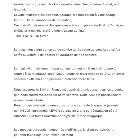
extérieur (choc, casse) : les frais seront à votre charge (retour + analyse +
réparation).
Si votre matériel n’est pas sous garantie, les frais seront à votre charge
(retour + frais d’analyse et de réparation).
Ces frais d’analyse sont dûs quel que soit le compte-rendu final de l’analyse
(même si le matériel s’avère hors d’usage au final).
TRAITEMENT DU SAV :
Le traitement d’une demande de service après-vente au sens large se fait
après ouverture d’un dossier et validation de nos services.
Le matériel un fois retourné par transporteur ou remis en main propre à
l’entrepôt sera analysé sous 72h00 : nous ne réalisons pas de SAV en direct
ceci afin d’effectuer une prestation professionnelle fiable.
Nous assurons le SAV en France métropolitaine uniquement sur les produits
que nous commercialisons sur notre site web. Notre SAV est prioritairement
réservé à nos clients.
Pour tout matériel qui ne rentre pas dans le cadre de la garantie (matériel
non AEVON ou matériel AEVON de plus de 2 ans ou dégradation dûe à
l’utilisation) un forfait minimum d’analyse de 50€ sera appliqué.
Les produits qui seraient retournés modifiés par le client ou abimés ne
pourront faire l’objet d’un remboursement.