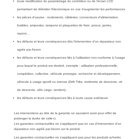
toute modification du paramétrage du contrôleur ou de l’écran LCD
permettant de débrider l’électronique en vue d’augmenter les performances
les pièces d’usures : roulements, câbleries, connecteurs d’alimentation,
fusibles, ampoules, tampons et plaquettes de frein, pneus, jantes,
rayons…
les défauts et leurs conséquences dès l’intervention d’un réparateur non
agrée par Aevon
les défauts et leurs conséquences liés à l’utilisation non-conforme à l’usage
pour lequel le produit est destiné, exemple : utilisation professionnelle,
compétition, collective, véhicule prototype, recherche et développement,
véhicule à usage sportif ou intense (Drift Trike, trottinette de descente, vtt
de descente, vélo cargo, tandem)…
les défauts et leurs conséquences liés à toute cause extérieure
Les interventions au titre de la garantie ne sauraient avoir pour effet de
prolonger la durée de celle-ci.
Les garanties contractuelles ne s’appliquent pas en cas d’intervention d’un
réparateur non agréé par Aevon sur le produit.
Les garanties contractuelles ne s’appliquent pas pour les produits achetés