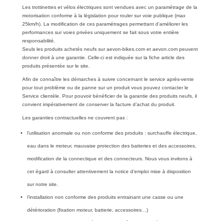
Les trottinettes et vélos électriques sont vendues avec un paramétrage de la
motorisation conforme à la législation pour rouler sur voie publique (max
25km/h). La modification de ces paramétrages permettant d’améliorer les
performances sur voies privées uniquement se fait sous votre entière
responsabilité.
Seuls les produits achetés neufs sur aevon-bikes.com et aevon.com peuvent
donner droit à une garantie. Celle-ci est indiquée sur la fiche article des
produits présentée sur le site.
Afin de connaître les démarches à suivre concernant le service après-vente
pour tout problème ou de panne sur un produit vous pouvez contacter le
Service clientèle. Pour pouvoir bénéficier de la garantie des produits neufs, il
convient impérativement de conserver la facture d’achat du produit.
Les garanties contractuelles ne couvrent pas :
l’utilisation anormale ou non conforme des produits : surchauffe électrique,
eau dans le moteur, mauvaise protection des batteries et des accessoires,
modification de la connectique et des connecteurs. Nous vous invitons à
cet égard à consulter attentivement la notice d’emploi mise à disposition
sur notre site.
l’installation non conforme des produits entrainant une casse ou une
détérioration (fixation moteur, batterie, accessoires…)