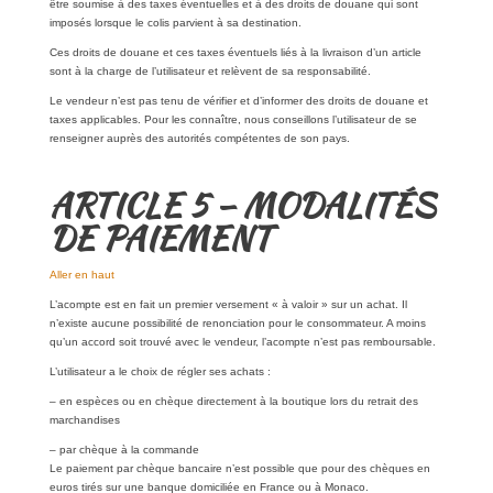
être soumise à des taxes éventuelles et à des droits de douane qui sont
imposés lorsque le colis parvient à sa destination.
Ces droits de douane et ces taxes éventuels liés à la livraison d’un article
sont à la charge de l’utilisateur et relèvent de sa responsabilité.
Le vendeur n’est pas tenu de vérifier et d’informer des droits de douane et
taxes applicables. Pour les connaître, nous conseillons l’utilisateur de se
renseigner auprès des autorités compétentes de son pays.
ARTICLE 5 – MODALITÉS
DE PAIEMENT
Aller en haut
L’acompte est en fait un premier versement « à valoir » sur un achat. Il
n’existe aucune possibilité de renonciation pour le consommateur. A moins
qu’un accord soit trouvé avec le vendeur, l’acompte n’est pas remboursable.
L’utilisateur a le choix de régler ses achats :
– en espèces ou en chèque directement à la boutique lors du retrait des
marchandises
– par chèque à la commande
Le paiement par chèque bancaire n’est possible que pour des chèques en
euros tirés sur une banque domiciliée en France ou à Monaco.