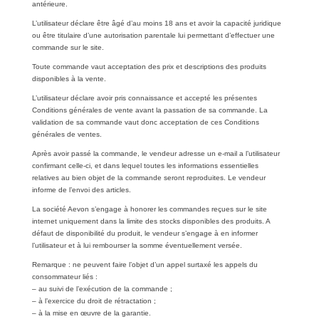
antérieure.
L’utilisateur déclare être âgé d’au moins 18 ans et avoir la capacité juridique
ou être titulaire d’une autorisation parentale lui permettant d’effectuer une
commande sur le site.
Toute commande vaut acceptation des prix et descriptions des produits
disponibles à la vente.
L’utilisateur déclare avoir pris connaissance et accepté les présentes
Conditions générales de vente avant la passation de sa commande. La
validation de sa commande vaut donc acceptation de ces Conditions
générales de ventes.
Après avoir passé la commande, le vendeur adresse un e-mail a l’utilisateur
confirmant celle-ci, et dans lequel toutes les informations essentielles
relatives au bien objet de la commande seront reproduites. Le vendeur
informe de l’envoi des articles.
La société Aevon s’engage à honorer les commandes reçues sur le site
internet uniquement dans la limite des stocks disponibles des produits. A
défaut de disponibilité du produit, le vendeur s’engage à en informer
l’utilisateur et à lui rembourser la somme éventuellement versée.
Remarque : ne peuvent faire l’objet d’un appel surtaxé les appels du
consommateur liés :
– au suivi de l’exécution de la commande ;
– à l’exercice du droit de rétractation ;
– à la mise en œuvre de la garantie.