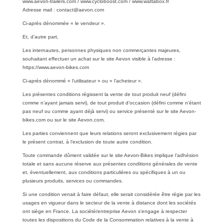
www.aevon-trailers.com / www.cycloboost.com / www.wattabox.fr
Adresse mail : contact@aevon.com
Ci-après dénommée « le vendeur ».
Et, d’autre part,
Les internautes, personnes physiques non commerçantes majeures,
souhaitant effectuer un achat sur le site Aevon visible à l’adresse :
https://www.aevon-bikes.com
Ci-après dénommé « l’utilisateur » ou « l’acheteur ».
Les présentes conditions régissent la vente de tout produit neuf (défini
comme n’ayant jamais servi), de tout produit d’occasion (défini comme n’étant
pas neuf ou comme ayant déjà servi) ou service présenté sur le site Aevon-
bikes.com ou sur le site Aevon.com.
Les parties conviennent que leurs relations seront exclusivement régies par
le présent contrat, à l’exclusion de toute autre condition.
Toute commande dûment validée sur le site Aevon-Bikes implique l’adhésion
totale et sans aucune réserve aux présentes conditions générales de vente
et, éventuellement, aux conditions particulières ou spécifiques à un ou
plusieurs produits, services ou commandes.
Si une condition venait à faire défaut, elle serait considérée être régie par les
usages en vigueur dans le secteur de la vente à distance dont les sociétés
ont siège en France. La société/entreprise Aevon s’engage à respecter
toutes les dispositions du Code de la Consommation relatives à la vente à