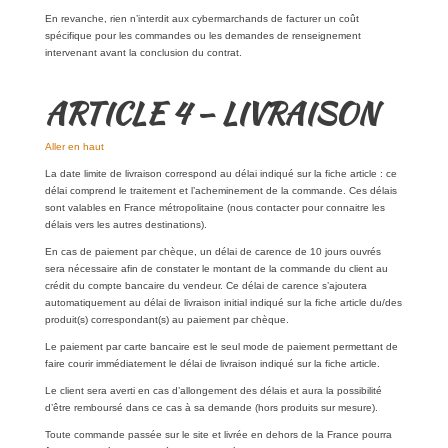
En revanche, rien n’interdit aux cybermarchands de facturer un coût
spécifique pour les commandes ou les demandes de renseignement
intervenant avant la conclusion du contrat.
ARTICLE 4 – LIVRAISON
Aller en haut
La date limite de livraison correspond au délai indiqué sur la fiche article : ce
délai comprend le traitement et l’acheminement de la commande. Ces délais
sont valables en France métropolitaine (nous contacter pour connaitre les
délais vers les autres destinations).
En cas de paiement par chèque, un délai de carence de 10 jours ouvrés
sera nécessaire afin de constater le montant de la commande du client au
crédit du compte bancaire du vendeur. Ce délai de carence s’ajoutera
automatiquement au délai de livraison initial indiqué sur la fiche article du/des
produit(s) correspondant(s) au paiement par chèque.
Le paiement par carte bancaire est le seul mode de paiement permettant de
faire courir immédiatement le délai de livraison indiqué sur la fiche article.
Le client sera averti en cas d’allongement des délais et aura la possibilité
d’être remboursé dans ce cas à sa demande (hors produits sur mesure).
Toute commande passée sur le site et livrée en dehors de la France pourra