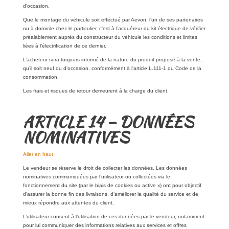
d’occasion.
Que le montage du véhicule soit effectué par Aevon, l’un de ses partenaires
ou à domicile chez le particulier, c’est à l’acquéreur du kit électrique de vérifier
préalablement auprès du constructeur du véhicule les conditions et limites
liées à l’électrification de ce dernier.
L’acheteur sera toujours informé de la nature du produit proposé à la vente,
qu’il soit neuf ou d’occasion, conformément à l’article L.111-1 du Code de la
consommation.
Les frais et risques de retour demeurent à la charge du client.
ARTICLE 14 – DONNÉES
NOMINATIVES
Aller en haut
Le vendeur se réserve le droit de collecter les données. Les données
nominatives communiquées par l’utilisateur ou collectées via le
fonctionnement du site (par le biais de cookies ou active x) ont pour objectif
d’assurer la bonne fin des livraisons, d’améliorer la qualité du service et de
mieux répondre aux attentes du client.
L’utilisateur consent à l’utilisation de ces données par le vendeur, notamment
pour lui communiquer des informations relatives aux services et offres