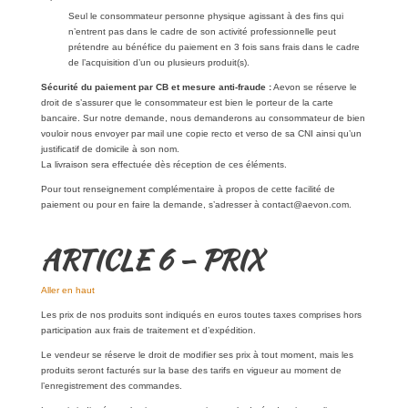
Seul le consommateur personne physique agissant à des fins qui
n’entrent pas dans le cadre de son activité professionnelle peut
prétendre au bénéfice du paiement en 3 fois sans frais dans le cadre
de l’acquisition d’un ou plusieurs produit(s).
Sécurité du paiement par CB et mesure anti-fraude :
Aevon se réserve le
droit de s’assurer que le consommateur est bien le porteur de la carte
bancaire. Sur notre demande, nous demanderons au consommateur de bien
vouloir nous envoyer par mail une copie recto et verso de sa CNI ainsi qu’un
justificatif de domicile à son nom.
La livraison sera effectuée dès réception de ces éléments.
Pour tout renseignement complémentaire à propos de cette facilité de
paiement ou pour en faire la demande, s’adresser à contact@aevon.com.
ARTICLE 6 – PRIX
Aller en haut
Les prix de nos produits sont indiqués en euros toutes taxes comprises hors
participation aux frais de traitement et d’expédition.
Le vendeur se réserve le droit de modifier ses prix à tout moment, mais les
produits seront facturés sur la base des tarifs en vigueur au moment de
l’enregistrement des commandes.