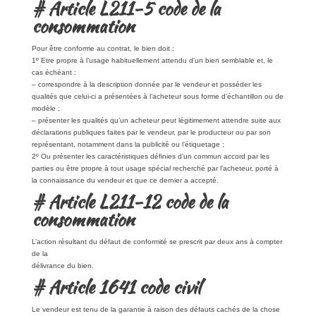
# Article L211-5 code de la
consommation
Pour être conforme au contrat, le bien doit :
1º Etre propre à l’usage habituellement attendu d’un bien semblable et, le
cas échéant :
– correspondre à la description donnée par le vendeur et posséder les
qualités que celui-ci a présentées à l’acheteur sous forme d’échantillon ou de
modèle ;
– présenter les qualités qu’un acheteur peut légitimement attendre suite aux
déclarations publiques faites par le vendeur, par le producteur ou par son
représentant, notamment dans la publicité ou l’étiquetage ;
2º Ou présenter les caractéristiques définies d’un commun accord par les
parties ou être propre à tout usage spécial recherché par l’acheteur, porté à
la connaissance du vendeur et que ce dernier a accepté.
# Article L211-12 code de la
consommation
L’action résultant du défaut de conformité se prescrit par deux ans à compter
de la
délivrance du bien.
# Article 1641 code civil
Le vendeur est tenu de la garantie à raison des défauts cachés de la chose