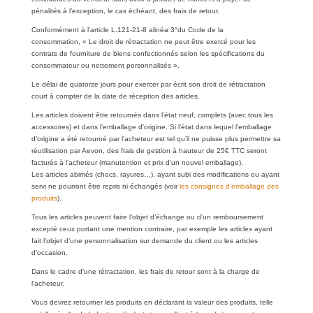
pénalités à l’exception, le cas échéant, des frais de retour.
Conformément à l’article L.121-21-8 alinéa 3°du Code de la
consommation, « Le droit de rétractation ne peut être exercé pour les
contrats de fourniture de biens confectionnés selon les spécifications du
consommateur ou nettement personnalisés ».
Le délai de quatorze jours pour exercer par écrit son droit de rétractation
court à compter de la date de réception des articles.
Les articles doivent être retournés dans l’état neuf, complets (avec tous les
accessoires) et dans l’emballage d’origine. Si l’état dans lequel l’emballage
d’origine a été retourné par l’acheteur est tel qu’il ne puisse plus permettre sa
réutilisation par Aevon, des frais de gestion à hauteur de 25€ TTC seront
facturés à l’acheteur (manutention et prix d’un nouvel emballage).
Les articles abimés (chocs, rayures…), ayant subi des modifications ou ayant
servi ne pourront être repris ni échangés (voir
les consignes d’emballage des
produits
).
Tous les articles peuvent faire l’objet d’échange ou d’un remboursement
excepté ceux portant une mention contraire, par exemple les articles ayant
fait l’objet d’une personnalisation sur demande du client ou les articles
d’occasion.
Dans le cadre d’une rétractation, les frais de retour sont à la charge de
l’acheteur.
Vous devrez retourner les produits en déclarant la valeur des produits, telle