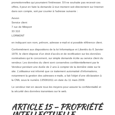
promotionnelles qui pourraient l’intéresser. S’il ne souhaite pas recevoir ces
offres, il peut en faire la demande à tout moment soit directement sur Internet
dans son compte, soit par courrier à l’adresse suivante :
Aevon
Service client
7 rue de Mireport
33 310
LORMONT
en indiquant son nom, prénom, adresse e-mail et si possible référence client.
Conformément aux dispositions de la loi Informatique et Libertés du 6 Janvier
1978, le client dispose d’un droit d’accès et de rectification sur les données
nominatives qui le concernent, sur simple demande écrite au service client du
vendeur. Les données du client sont conservées confidentiellement par le
Vendeur pendant une durée de 2 ans à compter de la dernière visite sur le
site. L’utilisateur est informé que ce traitement automatisé d’informations,
notamment la gestion des adresses e-mails, a fait l’objet d’une déclaration à
la CNIL sous le numéro 135081811 en date du 11 mars 2009.
Le vendeur met en œuvre tous les moyens pour assurer la confidentialité et
la sécurité des données transmises sur le web.
ARTICLE 15 – PROPRIÉTÉ
INTELLECTUELLE