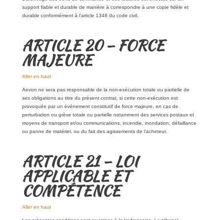
support fiable et durable de manière à correspondre à une copie fidèle et
durable conformément à l’article 1348 du code civil.
ARTICLE 20 – FORCE
MAJEURE
Aller en haut
Aevon ne sera pas responsable de la non-exécution totale ou partielle de
ses obligations au titre du présent contrat, si cette non-exécution est
provoquée par un événement constitutif de force majeure, en cas de
perturbation ou grève totale ou partielle notamment des services postaux et
moyens de transport et/ou communications, incendie, inondation, défaillance
ou panne de matériel, ou du fait des agissements de l’acheteur.
ARTICLE 21 – LOI
APPLICABLE ET
COMPÉTENCE
Aller en haut