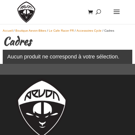
Accueil
/
Boutique Aevon-Bikes
/
Le Cafe Racer FR
/
Accessoires Cycle
/ Cadres
Cadres
Aucun produit ne correspond à votre sélection.