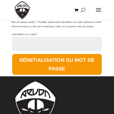
Mot de passe perdu ? Veuillez saisir votre identifiant ou votre adresse e-mail.
Vous recevrez un lien par e-mail pour créer un nouveau mot de passe.
Identifiant ou e-mail
*
RÉINITIALISATION DU MOT DE
PASSE