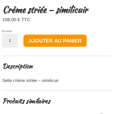
Crème striée – similicuir
108,00
€
TTC
En stock
quantité
AJOUTER AU PANIER
de
Crème
striée
-
similicuir
Description
Selle crème striée – similicuir
Produits similaires