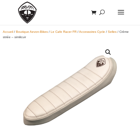
Accueil
/
Boutique Aevon-Bikes
/
Le Cafe Racer FR
/
Accessoires Cycle
/
Selles
/ Crème
striée – similicuir