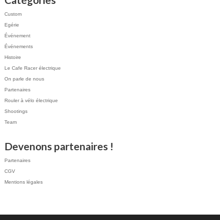
Custom
Egérie
Événement
Événements
Histoire
Le Cafe Racer électrique
On parle de nous
Partenaires
Rouler à vélo électrique
Shootings
Team
Devenons partenaires !
Partenaires
CGV
Mentions légales