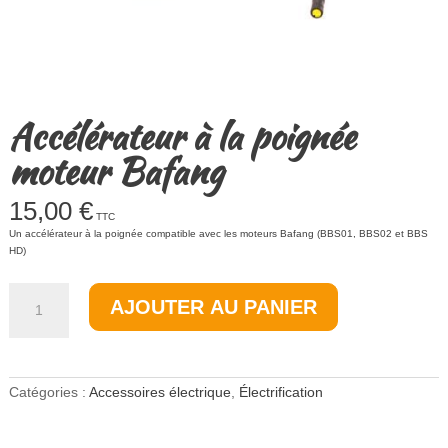
Accélérateur à la poignée
moteur Bafang
15,00
€
TTC
Un accélérateur à la poignée compatible avec les moteurs Bafang (BBS01, BBS02 et BBS
HD)
quantité
AJOUTER AU PANIER
de
Accélérateur
à
la
poignée
Catégories :
Accessoires électrique
,
Électrification
moteur
Bafang