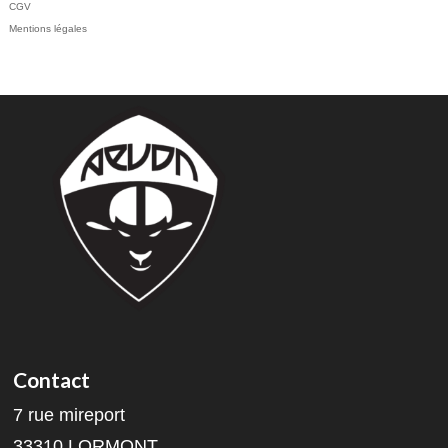
CGV
Mentions légales
Contact
7 rue mireport
33310 LORMONT