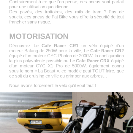
Contrairement à ce que l’on pense, ces pneus sont parfait
pour une utilisation quotidienne.
Des pavés, des trottoires, des rails de tram ? Pas de
soucis, ces pneus de Fat Bike vous offre la sécurité de tout
franchier sans risque.
MOTORISATION
Découvrez
Le Cafe Racer CR1
un vélo équipé d’un
moteur Bafang de 250W pour la ville,
Le Cafe Racer CR2
équipé d’un moteur CYC Photon de 2000W, la configuration
la plus polyvalente possible ou
Le Cafe Racer CRX
équipé
d’un moteur CYC X1 Pro de 5000W, également connu
sous le nom « La Beast », ce modèle peut TOUT faire, que
ce soit du cruising en ville ou grimper aux arbres…
Nous avons forcément le vélo qu’il vout faut !