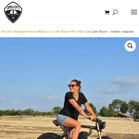
Accueil
/
Boutique Aevon-Bikes
/
Le Cafe Racer FR
/
Vélo
/ Le Cafe Racer – édition originale