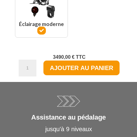
Éclairage moderne
3490,00
€
TTC
quantité
AJOUTER AU PANIER
de
Le
Cafe
Racer
-
édition
originale
Assistance au pédalage
jusqu’à 9 niveaux