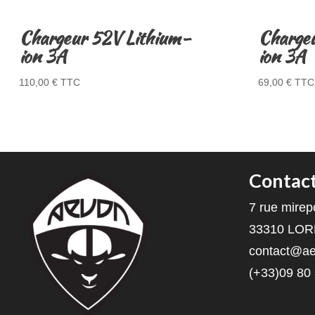
Chargeur 52V Lithium-
Charge
ion 3A
ion 3A
110,00
€
TTC
69,00
€
TTC
Contac
7 rue mirep
33310 LO
contact@ae
(+33)09 80