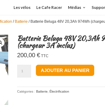
Les vélos
Le Cafe Racer
Médias
Suppor
fication
/
Batterie
/ Batterie Beluga 48V 20,3Ah 974Wh (chargeu
Batterie Beluga 48V 20,3Ah
(chargeur 3A inclus)
200,00
€
TTC
quantité
AJOUTER AU PANIER
de
Batterie
Beluga
Catégories :
Batterie
,
Électrification
48V
20,3Ah