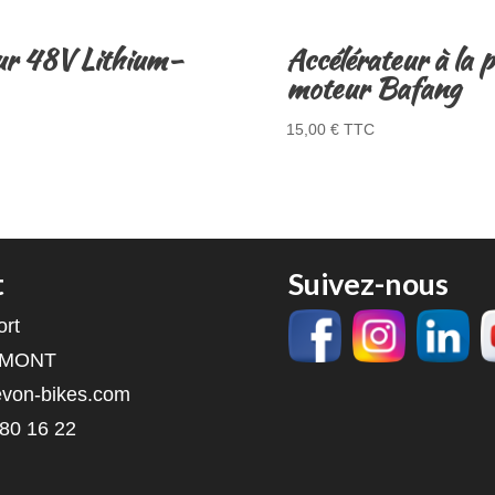
ur 48V Lithium-
Accélérateur à la 
moteur Bafang
15,00
€
TTC
t
Suivez-nous
ort
RMONT
von-bikes.com
 80 16 22