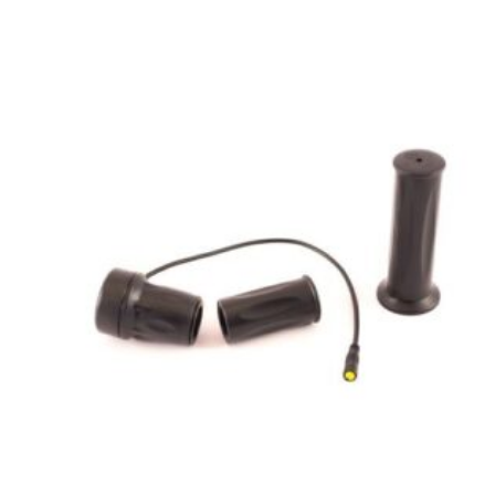
4000W
(chargeur
3A
inclus)