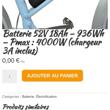
Batterie 52V 18Ah – 936Wh
– Pmax : 4000W (chargeur
3A inclus)
0,00
€
TTC
quantité
AJOUTER AU PANIER
de
Batterie
52V
18Ah
-
Catégories :
Batterie
,
Électrification
936Wh
-
Produits similaires
Pmax
: