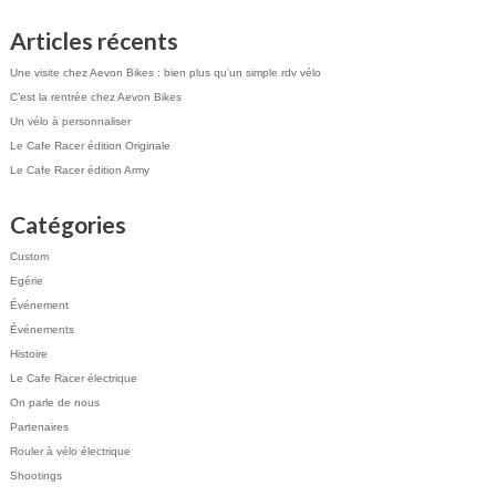
Articles récents
Une visite chez Aevon Bikes : bien plus qu’un simple rdv vélo
C’est la rentrée chez Aevon Bikes
Un vélo à personnaliser
Le Cafe Racer édition Originale
Le Cafe Racer édition Army
Catégories
Custom
Egérie
Événement
Événements
Histoire
Le Cafe Racer électrique
On parle de nous
Partenaires
Rouler à vélo électrique
Shootings