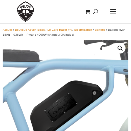
Accueil
/
Boutique Aevon-Bikes
/
Le Cafe Racer FR
/
Électrification
/
Batterie
/ Batterie 52V
18Ah – 936Wh – Pmax : 4000W (chargeur 3A inclus)