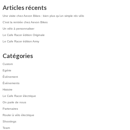
Articles récents
Une visite chez Aevon Bikes : bien plus qu’un simple rdv vélo
C’est la rentrée chez Aevon Bikes
Un vélo à personnaliser
Le Cafe Racer édition Originale
Le Cafe Racer édition Army
Catégories
Custom
Egérie
Événement
Événements
Histoire
Le Cafe Racer électrique
On parle de nous
Partenaires
Rouler à vélo électrique
Shootings
Team